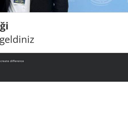
ği
eldiniz
|
create difference