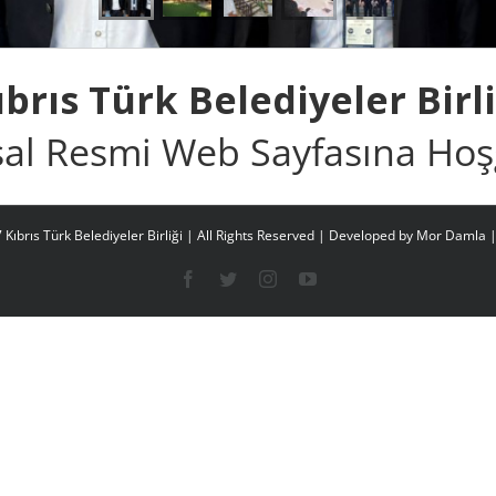
ıbrıs Türk Belediyeler Birli
al Resmi Web Sayfasına Hoşg
Kıbrıs Türk Belediyeler Birliği | All Rights Reserved | Developed by
Mor Damla 
Facebook
Twitter
Instagram
YouTube