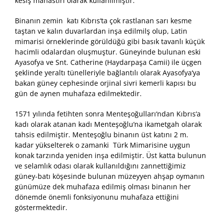
kesiş manastırı olarak kullanılmıştır.
Binanın zemin katı Kıbrıs‘ta çok rastlanan sarı kesme
taştan ve kalın duvarlardan inşa edilmilş olup, Latin
mimarisi örneklerinde görüldüğü gibi basık tavanlı küçük
hacimli odalardan oluşmuştur. Güneyinde bulunan eski
Ayasofya ve Snt. Catherine (Haydarpaşa Camii) ile üçgen
şeklinde yeraltı tünelleriyle bağlantılı olarak Ayasofya‘ya
bakan güney cephesinde orjinal sivri kemerli kapısı bu
gün de aynen muhafaza edilmektedir.
1571 yılında fetihten sonra Menteşoğulları‘ndan Kıbrıs‘a
kadı olarak atanan kadı Menteşoğlu‘na ikametgah olarak
tahsis edilmiştir. Menteşoğlu binanın üst katını 2 m.
kadar yükselterek o zamanki Türk Mimarisine uygun
konak tarzında yeniden inşa edilmiştir. Üst katta bulunun
ve selamlık odası olarak kullanıldığını zannettiğimiz
güney-batı köşesinde bulunan müzeyyen ahşap oymanın
günümüze dek muhafaza edilmiş olması binanın her
dönemde önemli fonksiyonunu muhafaza ettiğini
göstermektedir.