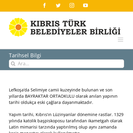
Skip
Facebook
Twitter
Instagram
YouTube
to
content
Tarihsel Bilgi
Ara:
Lefkoşa‘da Selimiye camii kuzeyinde bulunan ve son
yıllarda BAYRAKTAR ORTAOKULU olarak anılan yapının
tarihi oldukça eski çağlara dayanmaktadır.
Yapım tarihi, Kıbrıs‘ın Lüzinyanlar dönemine rastlar. 1329
yılında katolik başpiskoposu tarafından ikametgah olarak
Latin mimarisi tarzında yaptırılmış olup aynı zamanda