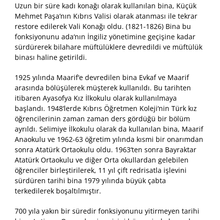
Uzun bir süre kadı konağı olarak kullanılan bina, Küçük
Mehmet Paşa‘nın Kıbrıs Valisi olarak atanması ile tekrar
restore edilerek Vali Konağı oldu. (1821-1826) Bina bu
fonksiyonunu ada‘nın İngiliz yönetimine geçişine kadar
sürdürerek bilahare müftülüklere devredildi ve müftülük
binası haline getirildi.
1925 yılında Maarif‘e devredilen bina Evkaf ve Maarif
arasında bölüşülerek müşterek kullanıldı. Bu tarihten
itibaren Ayasofya Kız İlkokulu olarak kullanılmaya
başlandı. 1948‘lerde Kıbrıs Öğretmen Koleji‘nin Türk kız
öğrencilerinin zaman zaman ders gördüğü bir bölüm
ayrıldı. Selimiye İlkokulu olarak da kullanılan bina, Maarif
Anaokulu ve 1962-63 öğretim yılında kısmi bir onarımdan
sonra Atatürk Ortaokulu oldu. 1963‘ten sonra Bayraktar
Atatürk Ortaokulu ve diğer Orta okullardan gelebilen
öğrenciler birleştirilerek, 11 yıl çift redrisatla işlevini
sürdüren tarihi bina 1979 yılında büyük çabta
terkedilerek boşaltılmıştır.
700 yıla yakın bir süredir fonksiyonunu yitirmeyen tarihi