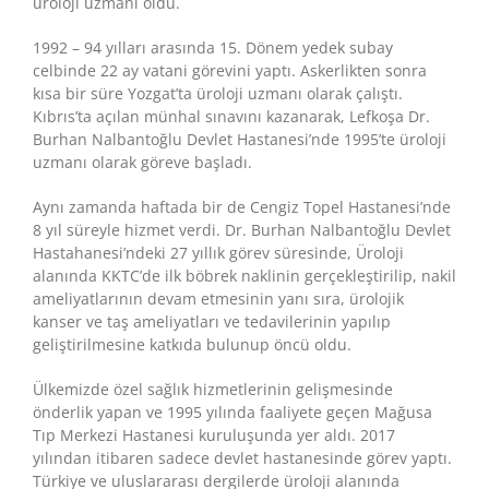
üroloji uzmanı oldu.
1992 – 94 yılları arasında 15. Dönem yedek subay
celbinde 22 ay vatani görevini yaptı. Askerlikten sonra
kısa bir süre Yozgat’ta üroloji uzmanı olarak çalıştı.
Kıbrıs’ta açılan münhal sınavını kazanarak, Lefkoşa Dr.
Burhan Nalbantoğlu Devlet Hastanesi’nde 1995’te üroloji
uzmanı olarak göreve başladı.
Aynı zamanda haftada bir de Cengiz Topel Hastanesi’nde
8 yıl süreyle hizmet verdi. Dr. Burhan Nalbantoğlu Devlet
Hastahanesi’ndeki 27 yıllık görev süresinde, Üroloji
alanında KKTC’de ilk böbrek naklinin gerçekleştirilip, nakil
ameliyatlarının devam etmesinin yanı sıra, ürolojik
kanser ve taş ameliyatları ve tedavilerinin yapılıp
geliştirilmesine katkıda bulunup öncü oldu.
Ülkemizde özel sağlık hizmetlerinin gelişmesinde
önderlik yapan ve 1995 yılında faaliyete geçen Mağusa
Tıp Merkezi Hastanesi kuruluşunda yer aldı. 2017
yılından itibaren sadece devlet hastanesinde görev yaptı.
Türkiye ve uluslararası dergilerde üroloji alanında