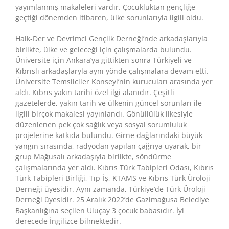
yayımlanmış makaleleri vardır. Çocukluktan gençliğe
geçtiği dönemden itibaren, ülke sorunlarıyla ilgili oldu.
Halk-Der ve Devrimci Gençlik Derneği’nde arkadaşlarıyla
birlikte, ülke ve geleceği için çalışmalarda bulundu.
Üniversite için Ankara’ya gittikten sonra Türkiyeli ve
Kıbrıslı arkadaşlaryla aynı yönde çalışmalara devam etti.
Üniversite Temsilciler Konseyi’nin kurucuları arasında yer
aldı. Kıbrıs yakın tarihi özel ilgi alanıdır. Çeşitli
gazetelerde, yakın tarih ve ülkenin güncel sorunları ile
ilgili birçok makalesi yayınlandı. Gönüllülük ilkesiyle
düzenlenen pek çok sağlık veya sosyal sorumluluk
projelerine katkıda bulundu. Girne dağlarındaki büyük
yangın sırasında, radyodan yapılan çağrıya uyarak, bir
grup Mağusalı arkadaşıyla birlikte, söndürme
çalışmalarında yer aldı. Kıbrıs Türk Tabipleri Odası, Kıbrıs
Türk Tabipleri Birliği, Tıp-İş, KTAMS ve Kıbrıs Türk Üroloji
Derneği üyesidir. Aynı zamanda, Türkiye’de Türk Üroloji
Derneği üyesidir. 25 Aralık 2022’de Gazimağusa Belediye
Başkanlığına seçilen Uluçay 3 çocuk babasıdır. İyi
derecede İngilizce bilmektedir.