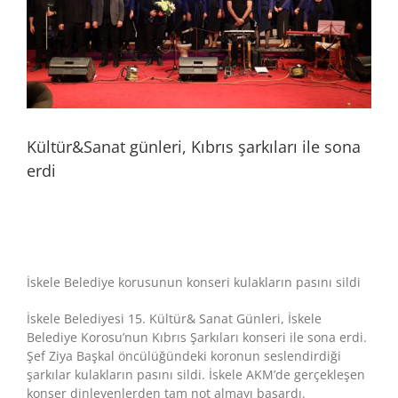
Kültür&Sanat günleri, Kıbrıs şarkıları ile sona
erdi
İskele Belediye korusunun konseri kulakların pasını sildi
İskele Belediyesi 15. Kültür& Sanat Günleri, İskele
Belediye Korosu’nun Kıbrıs Şarkıları konseri ile sona erdi.
Şef Ziya Başkal öncülüğündeki koronun seslendirdiği
şarkılar kulakların pasını sildi. İskele AKM’de gerçekleşen
konser dinleyenlerden tam not almayı başardı.