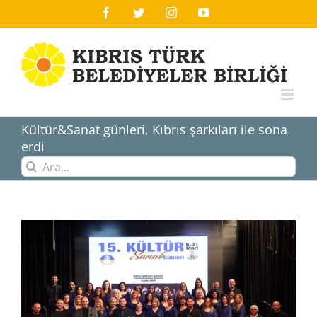
Skip
Facebook
Twitter
Instagram
YouTube
to
content
Kültür&Sanat günleri, Kıbrıs şarkıları ile sona
erdi
Ara:
View
Larger
Image