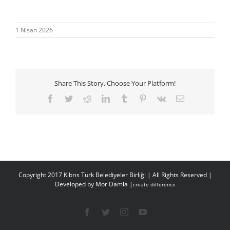
1 Nisan 2026
Share This Story, Choose Your Platform!
Facebook
Twitter
Reddit
LinkedIn
Tumblr
Pinterest
Vk
E-
posta
Copyright 2017 Kıbrıs Türk Belediyeler Birliği | All Rights Reserved |
Developed by
Mor Damla |
create difference
Facebook
Twitter
Instagram
YouTube