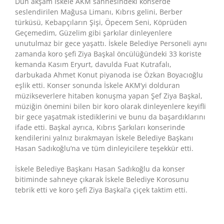
Dün akşam İskele AKM sahnesindeki konserde
seslendirilen Mağusa Limanı, Kıbrıs gelini, Berber
türküsü, Kebapçıların Şişi, Öpecem Seni, Köprüden
Geçemedim, Güzelim gibi şarkılar dinleyenlere
unutulmaz bir gece yaşattı. İskele Belediye Personeli aynı
zamanda koro şefi Ziya Başkal öncülüğündeki 33 koriste
kemanda Kasım Eryurt, davulda Fuat Kutrafalı,
darbukada Ahmet Konut piyanoda ise Özkan Boyacıoğlu
eşlik etti. Konser sonunda İskele AKM’yi dolduran
müzikseverlere hitaben konuşma yapan Şef Ziya Başkal,
müziğin önemini bilen bir koro olarak dinleyenlere keyifli
bir gece yaşatmak istediklerini ve bunu da başardıklarını
ifade etti. Başkal ayrıca, Kıbrıs Şarkıları konserinde
kendilerini yalnız bırakmayan İskele Belediye Başkanı
Hasan Sadıkoğlu’na ve tüm dinleyicilere teşekkür etti.
İskele Belediye Başkanı Hasan Sadıkoğlu da konser
bitiminde sahneye çıkarak İskele Belediye Korosunu
tebrik etti ve koro şefi Ziya Başkal’a çiçek taktim etti.