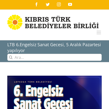
Skip
Facebook
Twitter
Instagram
YouTube
to
content
LTB 6.Engelsiz Sanat Gecesi, 5 Aralık Pazartesi
yapılıyor
Ara:
View
Larger
Image