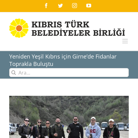
Skip
Facebook
Twitter
Instagram
YouTube
to
content
Yeniden Yeşil Kıbrıs için Girne’de Fidanlar
Toprakla Buluştu
Ara:
View
Larger
Image